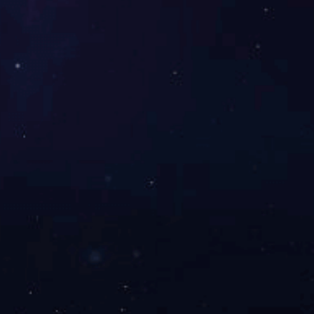
共
1
页
3
条