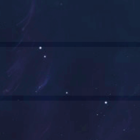
大理漾濞核桃有限公司·