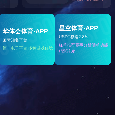
厂·车间中央空调 洁净及恒温中
中央空调 洁净及恒温中央空调系统...