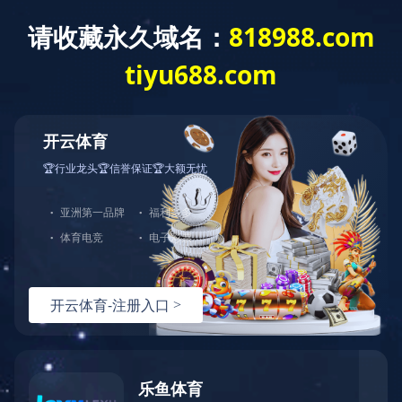
火博官方网站
新闻资讯
昆明铁道职业学院-机电工程系书记及各科任老
师一行莅临公司考察交流_火博官方网站_火博
(中国)
2023-04-06
昆明铁道职业学院-机电工程系 书记张永明、辅导员周朝章及机电工程科任
老师一行莅临公司考察，针对企业发展状况、大中专毕业生就业问题、机电工程
专业职业发展方向等作沟通交流。学院领导对火博官方网站_火博(中国)在行业
的影响力作了高度评价，针对该校专业对口大专生有合适实习和就业机会的火博
官方网站_火博(中国)售后维保业务拓展和悦云舒适家的发展思路尤为认可，下
一步计划在学院校区专设一版火博官方网站_火博(中国)企业宣传栏，希望公司
与学校深入互动交流、真正打开“校企联盟-卓越工程师培养、企业降低用人成
本”的产学共赢的局面