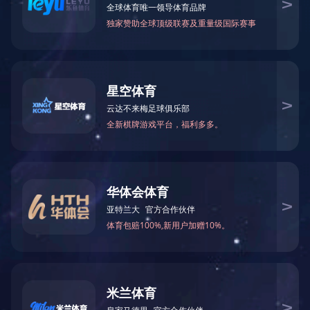
昆明铁道职业学院-机电工程系 书记张永明、辅导员周朝章及机电工程科任老师
一行莅临公司考察，针对企业发展状况、大中专毕业生就业问题、机电工程专业
职业发展方向等作沟通交流。学院领导对火博官方网站_火博(中国)在行业的影
响力作了高度评价，针对该校专业对口大专生有合适实习和就业机会的火博官方
网站_火博(中国)售后维保业务拓展和悦云舒适家的发展思路尤为认可，下一步
计划在学院校区专设一版火博官方网站_火博(中国)企业宣传栏，希望公司与学
校深入互动交流、真正打开“校企联盟-卓越工程师培养、企业降低用人成本”的产
学共赢的局面