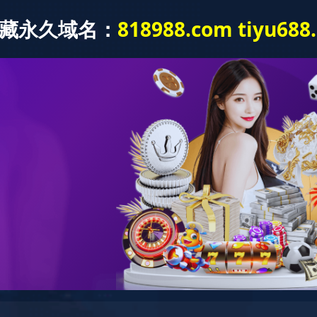
火博官方网
关于我们
公司业务
工程案例
全程服
站_火博(中
甸尼西格咱试运行点火仪式_火博官方
国)