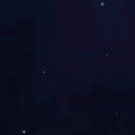
分享到
新浪微博
火博官方网站相关的文章
云南火博官
国)参建
获202
程“春