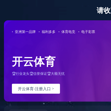
火博官方网站
新闻资讯
云南迪庆供暖项目小中
2026-03-05